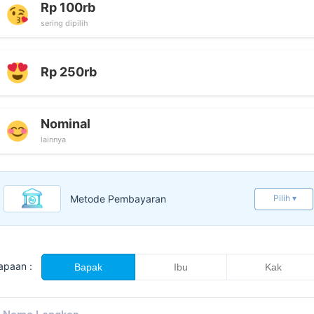
Rp 100rb
sering dipilih
Rp 250rb
Nominal
lainnya
Metode Pembayaran
Pilih ▾
apaan :
Bapak
Ibu
Kak