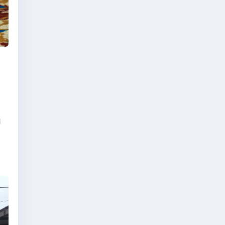
n
,
i
a