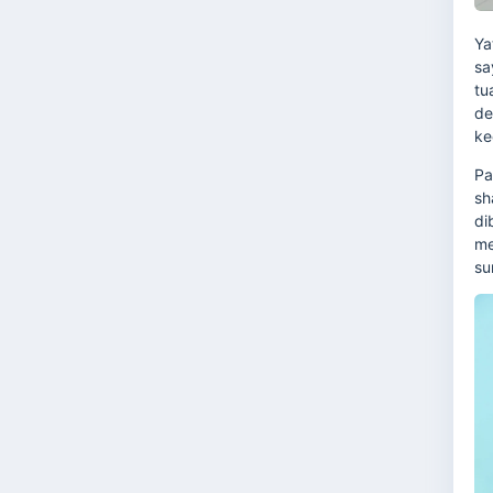
Ya
sa
tu
de
ke
Pa
sh
di
me
su