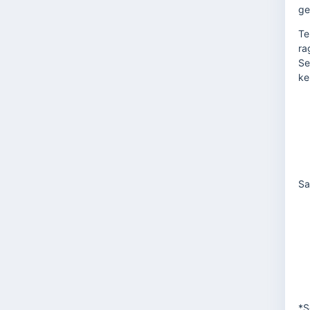
ge
Te
ra
Se
ke
Sa
*S