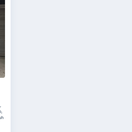
,
o,
uh