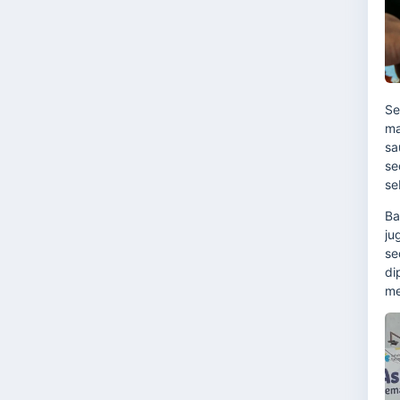
Se
ma
sa
se
se
Ba
ju
se
di
me