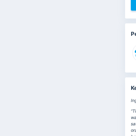
P
K
In
”T
wa
sa
or