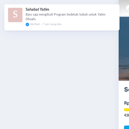
S
Rp
43