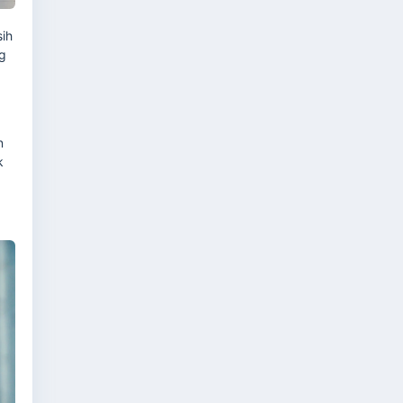
sih
ng
n
k