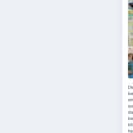
De
be
si
su
da
be
ki
ha