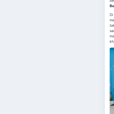
be
Bu
Di
me
ta
sa
me
kh