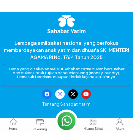
Lembaga amil zakat nasional yang berfokus
memberdayakan anak yatim dan dhuafa SK. MENTERI
AGAMA RI No. 1764 Tahun 2025
Dana yang disalurkan melalui Sahabat Yatim bukan bersumber
dan bukan untuk tujuan pencucian uang (money laundry),
termasuk terorisme maupun tindak kejahatan lainnya.
F
I
X
Y
a
n
-
o
c
s
t
u
Tentang Sahabat Yatim
e
t
w
t
b
a
i
u
o
g
t
b
o
r
t
e
k
a
e
m
r
Home
Hitung Zakat
Akun
Rekening