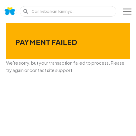
Skip
Search
Search
to
content
PAYMENT FAILED
We’re sorry, but your transaction failed to process. Please
try again or contact site support.