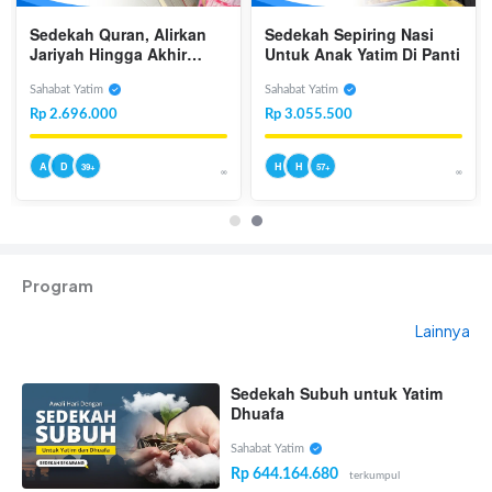
Sedekah Quran, Alirkan
Sedekah Sepiring Nasi
Jariyah Hingga Akhir
Untuk Anak Yatim Di Panti
Hayat
Sahabat Yatim
Sahabat Yatim
Rp 2.696.000
Rp 3.055.500
A
D
H
H
39+
57+
∞
∞
Program
Lainnya
Sedekah Subuh untuk Yatim
Dhuafa
Sahabat Yatim
Rp 644.164.680
terkumpul