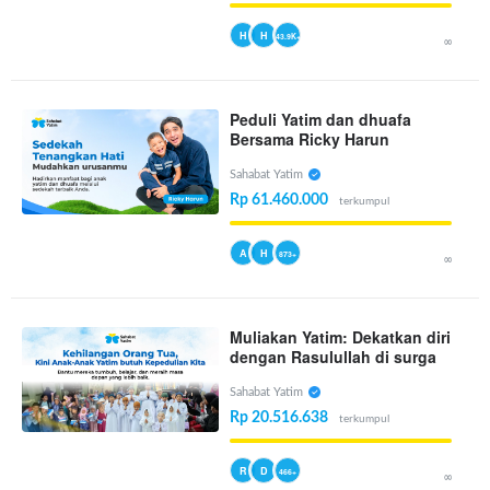
H
H
43.9K+
∞
Peduli Yatim dan dhuafa
Bersama Ricky Harun
Sahabat Yatim
Rp 61.460.000
terkumpul
A
H
873+
∞
Muliakan Yatim: Dekatkan diri
dengan Rasulullah di surga
Sahabat Yatim
Rp 20.516.638
terkumpul
R
D
466+
∞