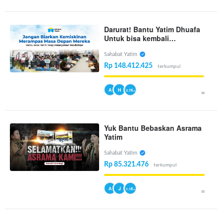
Darurat! Bantu Yatim Dhuafa
Untuk bisa kembali
bersekolah
Sahabat Yatim
Rp 148.412.425
terkumpul
A
H
3.7K+
∞
Yuk Bantu Bebaskan Asrama
Yatim
Sahabat Yatim
Rp 85.321.476
terkumpul
A
J
1.1K+
∞